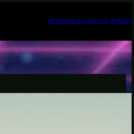
RETRO
SPECIAL
TWITCH STREAM
INSTANT-GAMING
Silent Hill 2: Der Patch 1.07 ist da, b
Iron Nest: Heavy Turret Simulator hat i