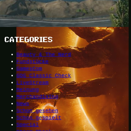
CATEGORIES
Beauty & The Nerd
Fundstücke
GamesCom
GOG Classic Check
LiveStream
Meinung
Merchandising
News
Schon gesehen
Schon gespielt
Special