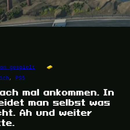
hon gespielt
ich
, 
PS5
ach mal ankommen. In
heidet man selbst was
cht. Ah und weiter
te.