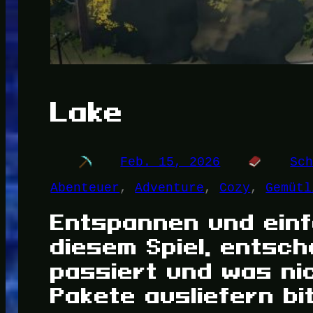
Lake
Feb. 15, 2026
Sc
Abenteuer
, 
Adventure
, 
Cozy
, 
Gemütl
Entspannen und einf
diesem Spiel, entsc
passiert und was ni
Pakete ausliefern bit