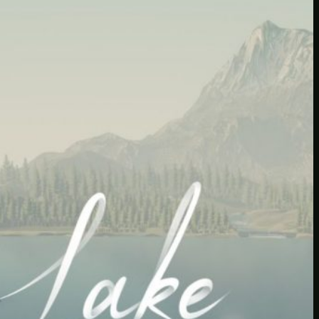
Capcom aktualisiert seine Liste der Spi
Strauss Zelnick, CEO von Take-Two, sagt
Take-Two hat schon 29 Spiele entwickelt
SHOPPEN