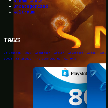
Steam Check
Uncategorized
Weltraum
TAGS
24 Stunden
2025
Abenteuer
Action
Adventure
Autos
Beaut
Steam
Strategie
The Game Awards
Windows