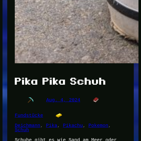
Pika Pika Schuh
Aug. 4, 2024
Fundstücke
Deichmann
, 
Pika
, 
Pikachu
, 
Pokemon
, 
Schuh
Schuhe gibt es wie Sand am Meer oder