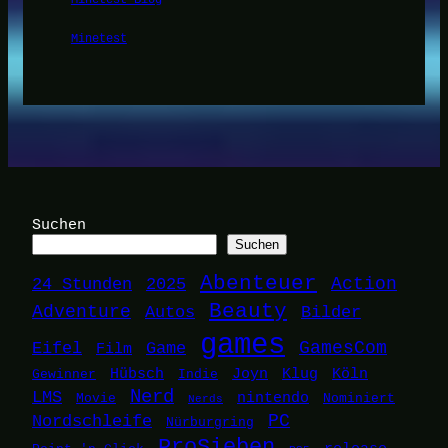
Minetest
Suchen
Suchen
Abenteuer
24 Stunden
2025
Action
Beauty
Adventure
Autos
Bilder
games
Eifel
Game
GamesCom
Film
Hübsch
Joyn
Klug
Köln
Gewinner
Indie
Nerd
LMS
nintendo
Movie
Nominiert
Nerds
Nordschleife
PC
Nürburgring
ProSieben