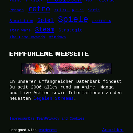
release
Point 'n Click
PS5
retro
retro gamer
Rennen
Serie
Spiele
Spiel
Simulation
Staffel 5
Steam
Strategie
star wars
The Game Awards
Windows
EMPFOHLENE WEBSEITE
In unserer umfangreichen Datenbank findest
Du seit 2006 alles rund um Anime, Manga
und Live-Action sowie Informationen zu den
neuesten
legalen Streams
.
Impressum
Das Team
Privacy and Cookies
Anmelden
Designed with
WordPress