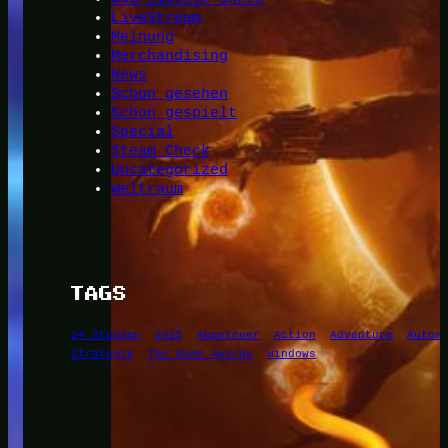
LiveStream
Meinung
Merchandising
News
Schon gesehen
Schon gespielt
Special
Steam Check
Uncategorized
Weltraum
TAGS
24 Stunden
2025
Abenteuer
Action
Adventure
Autos
Strategie
The Game Awards
Windows