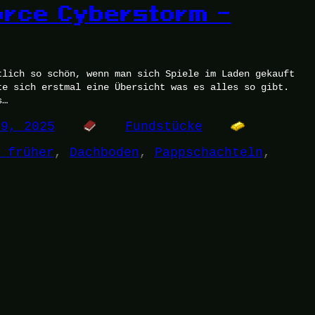
orce Cyberstorm –
tlich so schön, wenn man sich Spiele im Laden gekauft
te sich erstmal eine Übersicht was es alles so gibt.
s…
19, 2025
Fundstücke
 früher
, 
Dachboden
, 
Pappschachteln
, 