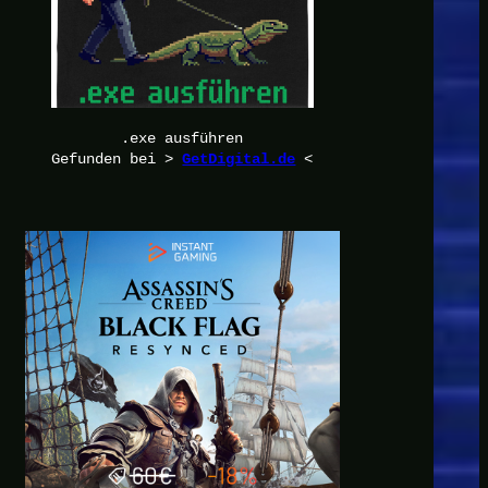
.exe ausführen
Gefunden bei >
<
GetDigital.de