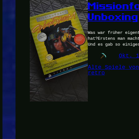
Missionf
Unboxing
Was war früher eigen
hat?Erstens man mach
Und es gab so einige
Okt. 
Alte Spiele von
retro