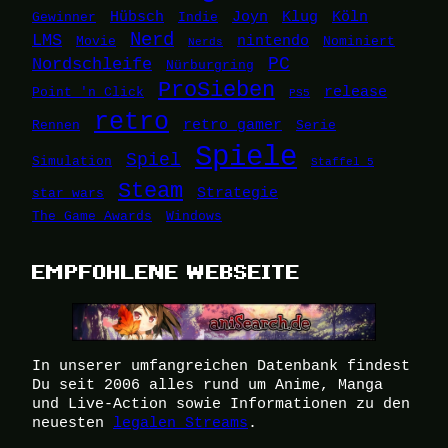
Hübsch
Joyn
Klug
Köln
Gewinner
Indie
Nerd
LMS
nintendo
Movie
Nominiert
Nerds
Nordschleife
PC
Nürburgring
ProSieben
release
Point 'n Click
PS5
retro
retro gamer
Rennen
Serie
Spiele
Spiel
Simulation
Staffel 5
Steam
Strategie
star wars
The Game Awards
Windows
EMPFOHLENE WEBSEITE
In unserer umfangreichen Datenbank findest
Du seit 2006 alles rund um Anime, Manga
und Live-Action sowie Informationen zu den
neuesten
legalen Streams
.