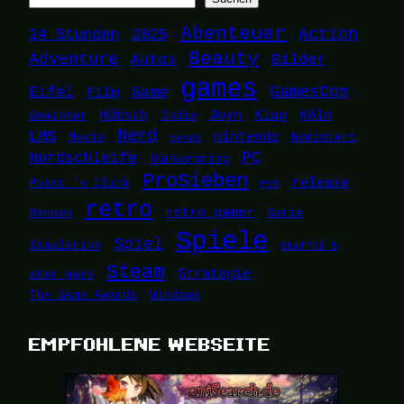
Abenteuer
24 Stunden
2025
Action
Beauty
Adventure
Autos
Bilder
games
Eifel
Game
GamesCom
Film
Hübsch
Joyn
Klug
Köln
Gewinner
Indie
Nerd
LMS
nintendo
Movie
Nominiert
Nerds
Nordschleife
PC
Nürburgring
ProSieben
release
Point 'n Click
PS5
retro
retro gamer
Rennen
Serie
Spiele
Spiel
Simulation
Staffel 5
Steam
Strategie
star wars
The Game Awards
Windows
EMPFOHLENE WEBSEITE