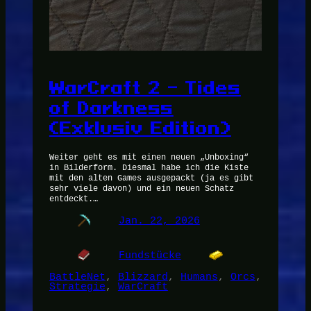
WarCraft 2 – Tides
of Darkness
(Exklusiv Edition)
Weiter geht es mit einen neuen „Unboxing“
in Bilderform. Diesmal habe ich die Kiste
mit den alten Games ausgepackt (ja es gibt
sehr viele davon) und ein neuen Schatz
entdeckt.…
Jan. 22, 2026
Fundstücke
BattleNet
, 
Blizzard
, 
Humans
, 
Orcs
, 
Strategie
, 
WarCraft