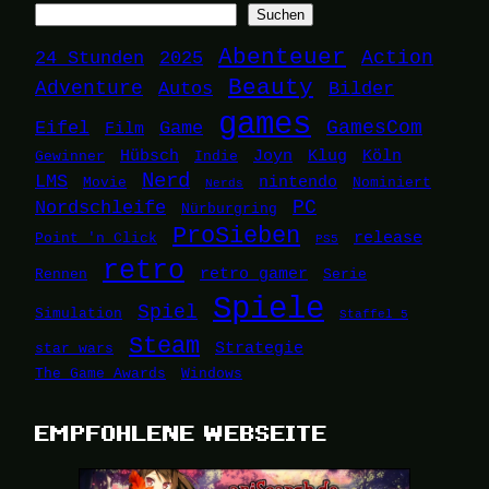
Suchen
Abenteuer
24 Stunden
2025
Action
Beauty
Adventure
Autos
Bilder
games
Eifel
Game
GamesCom
Film
Hübsch
Joyn
Klug
Köln
Gewinner
Indie
Nerd
LMS
nintendo
Movie
Nominiert
Nerds
Nordschleife
PC
Nürburgring
ProSieben
release
Point 'n Click
PS5
retro
retro gamer
Rennen
Serie
Spiele
Spiel
Simulation
Staffel 5
Steam
Strategie
star wars
The Game Awards
Windows
EMPFOHLENE WEBSEITE