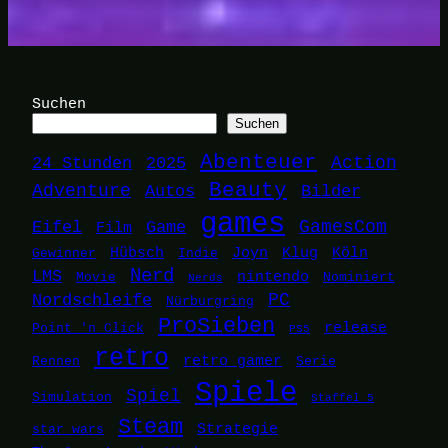
Suchen
Suchen
Abenteuer
24 Stunden
2025
Action
Beauty
Adventure
Autos
Bilder
games
Eifel
Game
GamesCom
Film
Hübsch
Joyn
Klug
Köln
Gewinner
Indie
Nerd
LMS
nintendo
Movie
Nominiert
Nerds
Nordschleife
PC
Nürburgring
ProSieben
release
Point 'n Click
PS5
retro
retro gamer
Rennen
Serie
Spiele
Spiel
Simulation
Staffel 5
Steam
Strategie
star wars