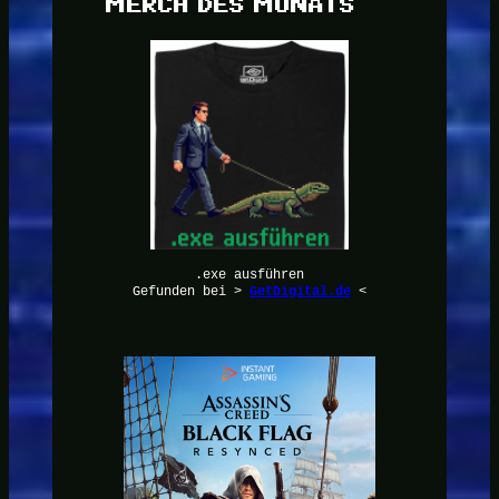
MERCH DES MONATS
.exe ausführen
Gefunden bei >
GetDigital.de
<