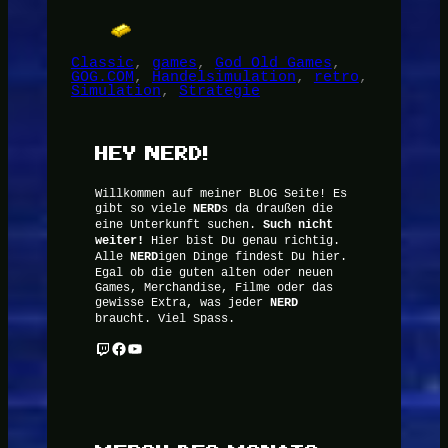
Classic
, 
games
, 
God Old Games
, 
GOG.COM
, 
Handelsimulation
, 
retro
, 
Simulation
, 
Strategie
HEY NERD!
Willkommen auf meiner BLOG Seite! Es
gibt so viele
NERD
s da draußen die
eine Unterkunft suchen.
Such nicht
weiter!
Hier bist Du genau richtig.
Alle
NERD
igen Dinge findest Du hier.
Egal ob die guten alten oder neuen
Games, Merchandise, Filme oder das
gewisse Extra, was jeder
NERD
braucht. Viel Spass.
Twitch
Facebook
YouTube