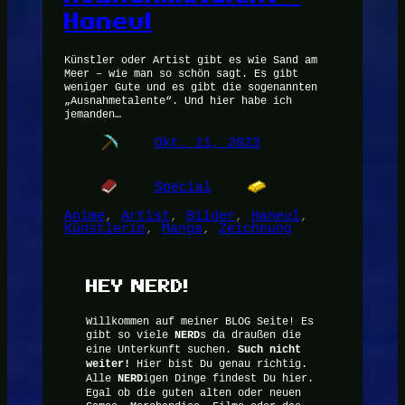
Haneul
Künstler oder Artist gibt es wie Sand am
Meer – wie man so schön sagt. Es gibt
weniger Gute und es gibt die sogenannten
„Ausnahmetalente“. Und hier habe ich
jemanden…
Okt. 11, 2023
Special
Anime
, 
Artist
, 
Bilder
, 
Haneul
, 
Künstlerin
, 
Manga
, 
Zeichnung
HEY NERD!
Willkommen auf meiner BLOG Seite! Es
gibt so viele
NERD
s da draußen die
eine Unterkunft suchen.
Such nicht
weiter!
Hier bist Du genau richtig.
Alle
NERD
igen Dinge findest Du hier.
Egal ob die guten alten oder neuen