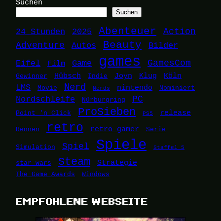
Suchen
Suchen
Abenteuer
24 Stunden
2025
Action
Beauty
Adventure
Autos
Bilder
games
Eifel
Game
GamesCom
Film
Hübsch
Joyn
Klug
Köln
Gewinner
Indie
Nerd
LMS
nintendo
Movie
Nominiert
Nerds
Nordschleife
PC
Nürburgring
ProSieben
release
Point 'n Click
PS5
retro
retro gamer
Rennen
Serie
Spiele
Spiel
Simulation
Staffel 5
Steam
Strategie
star wars
The Game Awards
Windows
EMPFOHLENE WEBSEITE