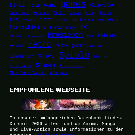
games
Eifel
Game
GamesCom
Film
Hübsch
Joyn
Klug
Köln
Gewinner
Indie
Nerd
LMS
nintendo
Movie
Nominiert
Nerds
Nordschleife
PC
Nürburgring
ProSieben
release
Point 'n Click
PS5
retro
retro gamer
Rennen
Serie
Spiele
Spiel
Simulation
Staffel 5
Steam
Strategie
star wars
The Game Awards
Windows
EMPFOHLENE WEBSEITE
In unserer umfangreichen Datenbank findest
Du seit 2006 alles rund um Anime, Manga
und Live-Action sowie Informationen zu den