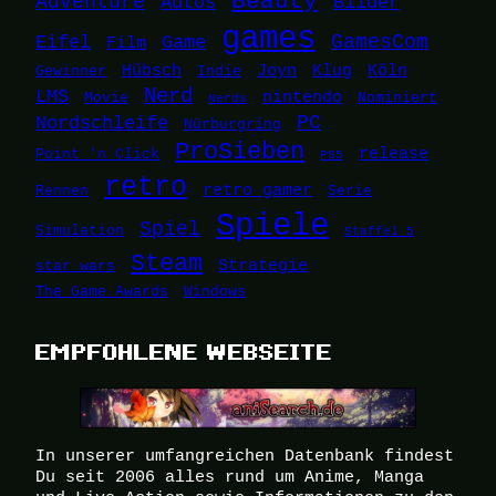
Beauty
Adventure
Autos
Bilder
games
Eifel
Game
GamesCom
Film
Hübsch
Joyn
Klug
Köln
Gewinner
Indie
Nerd
LMS
nintendo
Movie
Nominiert
Nerds
Nordschleife
PC
Nürburgring
ProSieben
release
Point 'n Click
PS5
retro
retro gamer
Rennen
Serie
Spiele
Spiel
Simulation
Staffel 5
Steam
Strategie
star wars
The Game Awards
Windows
EMPFOHLENE WEBSEITE
In unserer umfangreichen Datenbank findest
Du seit 2006 alles rund um Anime, Manga