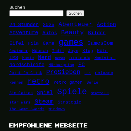
Suchen
Suchen
Abenteuer
24 Stunden
2025
Action
Beauty
Adventure
Autos
Bilder
games
Eifel
Game
GamesCom
Film
Hübsch
Joyn
Klug
Köln
Gewinner
Indie
Nerd
LMS
nintendo
Movie
Nominiert
Nerds
Nordschleife
PC
Nürburgring
ProSieben
release
Point 'n Click
PS5
retro
retro gamer
Rennen
Serie
Spiele
Spiel
Simulation
Staffel 5
Steam
Strategie
star wars
The Game Awards
Windows
EMPFOHLENE WEBSEITE