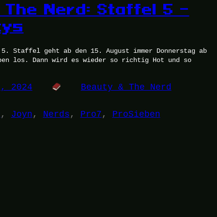
 The Nerd: Staffel 5 –
tys
 5. Staffel geht ab den 15. August immer Donnerstag ab
ben los. Dann wird es wieder so richtig Hot und so
8, 2024
Beauty & The Nerd
y
, 
Joyn
, 
Nerds
, 
Pro7
, 
ProSieben