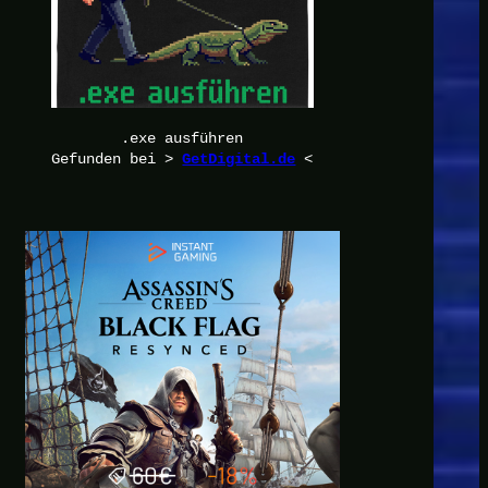
.exe ausführen
Gefunden bei >
<
GetDigital.de