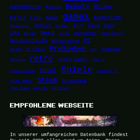
Beauty
Adventure
Autos
Bilder
games
Eifel
Game
GamesCom
Film
Hübsch
Joyn
Klug
Köln
Gewinner
Indie
Nerd
LMS
nintendo
Movie
Nominiert
Nerds
Nordschleife
PC
Nürburgring
ProSieben
release
Point 'n Click
PS5
retro
retro gamer
Rennen
Serie
Spiele
Spiel
Simulation
Staffel 5
Steam
Strategie
star wars
The Game Awards
Windows
EMPFOHLENE WEBSEITE
In unserer umfangreichen Datenbank findest