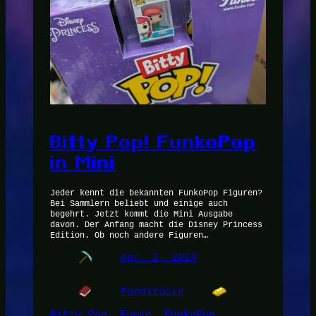
Bitty Pop! FunkoPop
in Mini
Jeder kennt die bekannten FunkoPop Figuren?
Bei Sammlern beliebt und einige auch
begehrt. Jetzt kommt die Mini Ausgabe
davon. Der Anfang macht die Disney Princess
Edition. Ob noch andere Figuren…
Apr. 2, 2024
Fundstücke
Bitty Pop
, 
Funko
, 
FunkoPop
, 