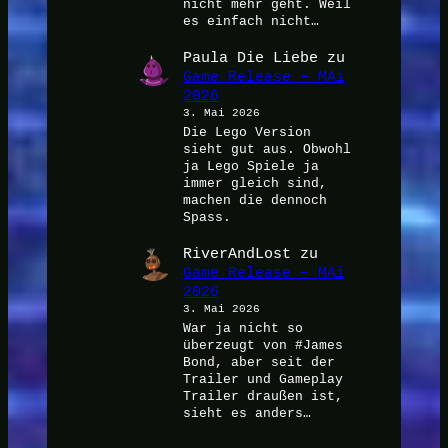
nicht mehr geht. Weil
es einfach nicht…
Paula Die Liebe
zu
Game Release – MAi
2026
3. Mai 2026
Die Lego Version
sieht gut aus. Obwohl
ja Lego Spiele ja
immer gleich sind,
machen die dennoch
Spass.
RiverAndLost
zu
Game Release – MAi
2026
3. Mai 2026
War ja nicht so
überzeugt von #James
Bond, aber seit der
Trailer und Gameplay
Trailer draußen ist,
sieht es anders…