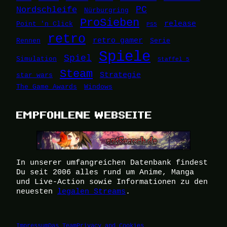
Nordschleife
PC
Nürburgring
ProSieben
release
Point 'n Click
PS5
retro
retro gamer
Rennen
Serie
Spiele
Spiel
Simulation
Staffel 5
Steam
Strategie
star wars
The Game Awards
Windows
EMPFOHLENE WEBSEITE
In unserer umfangreichen Datenbank findest
Du seit 2006 alles rund um Anime, Manga
und Live-Action sowie Informationen zu den
neuesten
legalen Streams
.
Impressum
Das Team
Privacy and Cookies