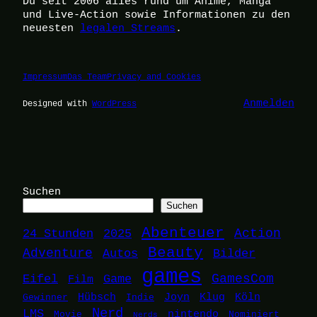
Du seit 2006 alles rund um Anime, Manga
und Live-Action sowie Informationen zu den
neuesten
legalen Streams
.
Impressum
Das Team
Privacy and Cookies
Anmelden
Designed with
WordPress
Suchen
Suchen
Abenteuer
24 Stunden
2025
Action
Beauty
Adventure
Autos
Bilder
games
Eifel
Game
GamesCom
Film
Hübsch
Joyn
Klug
Köln
Gewinner
Indie
Nerd
LMS
nintendo
Movie
Nominiert
Nerds