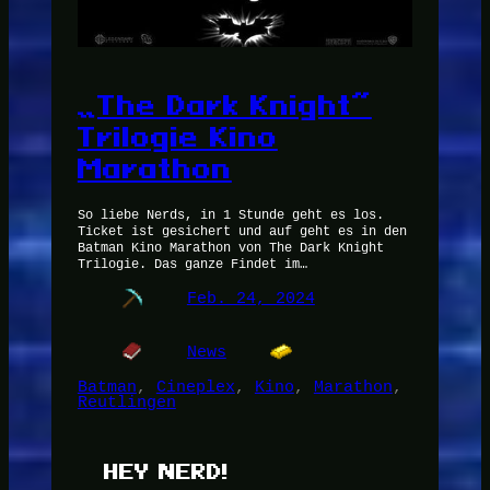
„The Dark Knight“
Trilogie Kino
Marathon
So liebe Nerds, in 1 Stunde geht es los.
Ticket ist gesichert und auf geht es in den
Batman Kino Marathon von The Dark Knight
Trilogie. Das ganze Findet im…
Feb. 24, 2024
News
Batman
, 
Cineplex
, 
Kino
, 
Marathon
, 
Reutlingen
HEY NERD!