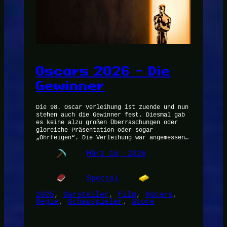
Oscars 2026 – Die
Gewinner
Die 98. Oscar Verleihung ist zuende und nun
stehen auch die Gewinner fest. Diesmal gab
es keine alzu großen Überraschungen oder
gloreiche Präsentation oder sogar
„Ohrfeigen“. Die Verleihung war angemessen…
März 16, 2026
Special
2025
, 
Darsteller
, 
Film
, 
Oscars
, 
Regie
, 
Schauspieler
, 
Score