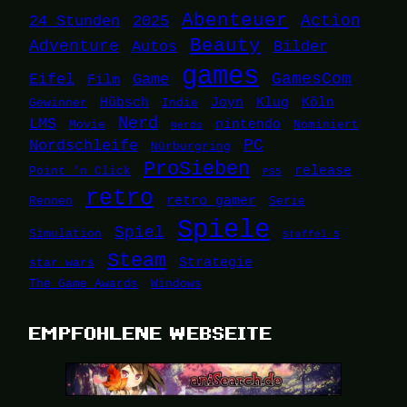
Abenteuer
24 Stunden
2025
Action
Beauty
Adventure
Autos
Bilder
games
Eifel
Game
GamesCom
Film
Hübsch
Joyn
Klug
Köln
Gewinner
Indie
Nerd
LMS
nintendo
Movie
Nominiert
Nerds
Nordschleife
PC
Nürburgring
ProSieben
release
Point 'n Click
PS5
retro
retro gamer
Rennen
Serie
Spiele
Spiel
Simulation
Staffel 5
Steam
Strategie
star wars
The Game Awards
Windows
EMPFOHLENE WEBSEITE