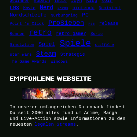
Hübsch
Joyn
Klug
Köln
Gewinner
Indie
Nerd
LMS
nintendo
Movie
Nominiert
Nerds
Nordschleife
PC
Nürburgring
ProSieben
release
Point 'n Click
PS5
retro
retro gamer
Rennen
Serie
Spiele
Spiel
Simulation
Staffel 5
Steam
Strategie
star wars
The Game Awards
Windows
EMPFOHLENE WEBSEITE
In unserer umfangreichen Datenbank findest
Du seit 2006 alles rund um Anime, Manga
und Live-Action sowie Informationen zu den
neuesten
legalen Streams
.