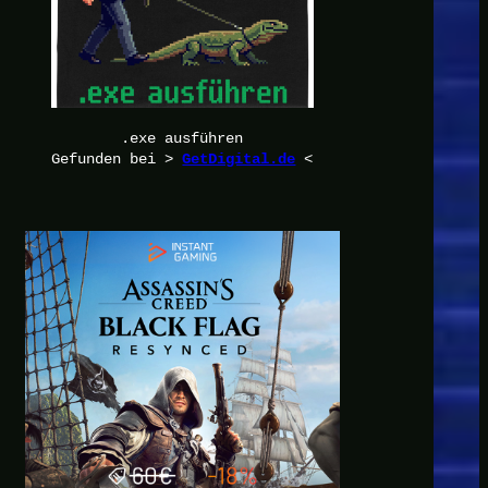
.exe ausführen
Gefunden bei >
<
GetDigital.de