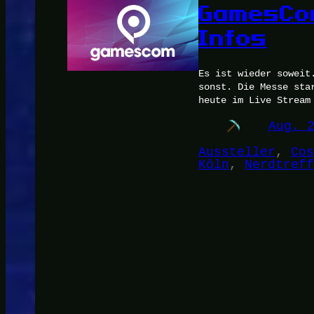
GamesCom
Infos
Es ist wieder soweit
sonst. Die Messe sta
heute im Live Stream
Aug. 
Aussteller
, 
Cos
Köln
, 
Nerdtreff