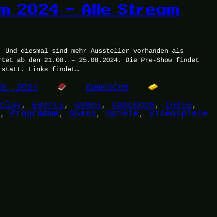
 2024 – Alle Stream
. Und diesmal sind mehr Aussteller vorhanden als
rtet ab den 21.08. – 25.08.2024. Die Pre-Show findet
 statt. Links findet…
20, 2024
GamesCom
play
, 
Events
, 
games
, 
GamesCom
, 
Indie
, 
, 
Programme
, 
Spass
, 
Spiele
, 
Videospiele