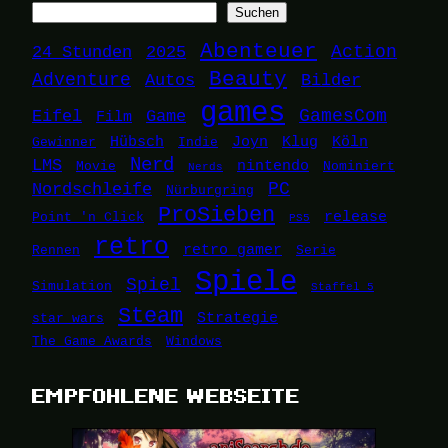
Suchen
Abenteuer
24 Stunden
2025
Action
Beauty
Adventure
Autos
Bilder
games
Eifel
Game
GamesCom
Film
Hübsch
Joyn
Klug
Köln
Gewinner
Indie
Nerd
LMS
nintendo
Movie
Nominiert
Nerds
Nordschleife
PC
Nürburgring
ProSieben
release
Point 'n Click
PS5
retro
retro gamer
Rennen
Serie
Spiele
Spiel
Simulation
Staffel 5
Steam
Strategie
star wars
The Game Awards
Windows
EMPFOHLENE WEBSEITE