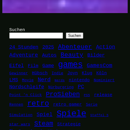
Suchen
Suchen
Abenteuer
24 Stunden
2025
Action
Beauty
Adventure
Autos
Bilder
games
Eifel
Game
GamesCom
Film
Hübsch
Joyn
Klug
Köln
Gewinner
Indie
Nerd
LMS
nintendo
Movie
Nominiert
Nerds
Nordschleife
PC
Nürburgring
ProSieben
release
Point 'n Click
PS5
retro
retro gamer
Rennen
Serie
Spiele
Spiel
Simulation
Staffel 5
Steam
Strategie
star wars