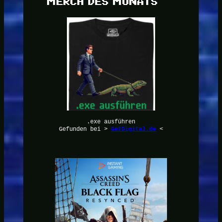
MERCH DES MONATS
.exe ausführen
Gefunden bei >
GetDigital.de
<