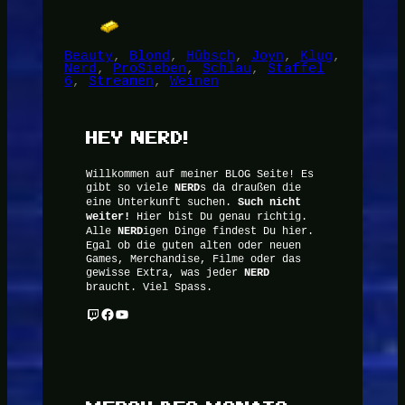
Beauty
, 
Blond
, 
Hübsch
, 
Joyn
, 
Klug
, 
Nerd
, 
ProSieben
, 
Schlau
, 
Staffel
6
, 
Streamen
, 
Weinen
HEY NERD!
Willkommen auf meiner BLOG Seite! Es
gibt so viele
NERD
s da draußen die
eine Unterkunft suchen.
Such nicht
weiter!
Hier bist Du genau richtig.
Alle
NERD
igen Dinge findest Du hier.
Egal ob die guten alten oder neuen
Games, Merchandise, Filme oder das
gewisse Extra, was jeder
NERD
braucht. Viel Spass.
Twitch
Facebook
YouTube